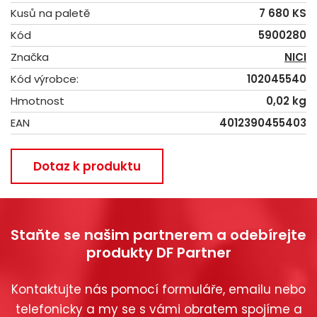
Kusů na paletě
7 680 KS
Kód
5900280
Značka
NICI
Kód výrobce:
102045540
Hmotnost
0,02 kg
EAN
4012390455403
Dotaz k produktu
Staňte se našim partnerem a odebírejte
produkty DF Partner
Kontaktujte nás pomocí formuláře, emailu nebo
telefonicky a my se s vámi obratem spojíme a