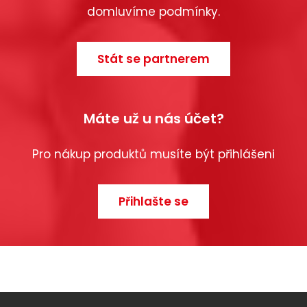
domluvíme podmínky.
Stát se partnerem
Máte už u nás účet?
Pro nákup produktů musíte být přihlášeni
Přihlašte se