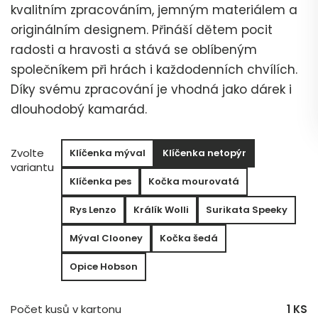
kvalitním zpracováním, jemným materiálem a
originálním designem. Přináší dětem pocit
radosti a hravosti a stává se oblíbeným
společníkem při hrách i každodenních chvílích.
Díky svému zpracování je vhodná jako dárek i
dlouhodobý kamarád.
Zvolte
Klíčenka mýval
Klíčenka netopýr
variantu
Klíčenka pes
Kočka mourovatá
Rys Lenzo
Králík Wolli
Surikata Speeky
Mýval Clooney
Kočka šedá
Opice Hobson
Počet kusů v kartonu
1 KS