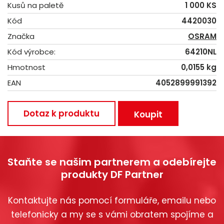
Kusů na paletě
1 000 KS
Kód
4420030
Značka
OSRAM
Kód výrobce:
64210NL
Hmotnost
0,0155 kg
EAN
4052899991392
Dotaz k produktu
Koupit
Staňte se našim partnerem a odebírejte
produkty DF Partner
Kontaktujte nás pomocí formuláře, emailu nebo
telefonicky a my se s vámi obratem spojíme a