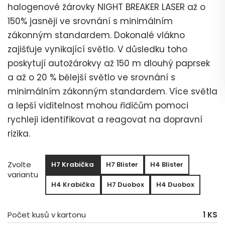
halogenové žárovky NIGHT BREAKER LASER až o
150% jasněji ve srovnání s minimálním
zákonným standardem. Dokonalé vlákno
zajišťuje vynikající světlo. V důsledku toho
poskytují autožárokvy až 150 m dlouhý paprsek
a až o 20 % bělejší světlo ve srovnání s
minimálním zákonným standardem. Více světla
a lepší viditelnost mohou řidičům pomoci
rychleji identifikovat a reagovat na dopravní
rizika.
Zvolte
H7 Krabička
H7 Blister
H4 Blister
variantu
H4 Krabička
H7 Duobox
H4 Duobox
Počet kusů v kartonu
1 KS