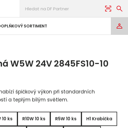
DOPLŇKOVÝ SORTIMENT
á W5W 24V 2845FS10-10
abízí špičkový výkon při standardních
stí a teplým bílým světlem.
 10 ks
R10W 10 ks
R5W 10 ks
H1 Krabička