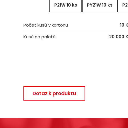
P21W 10 ks
PY21W 10 ks
P2
Počet kusů v kartonu
10 
Kusů na paletě
20 000 
Dotaz k produktu