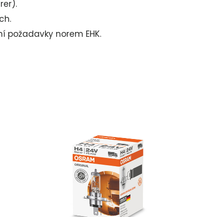
er).
ch.
lní požadavky norem EHK.