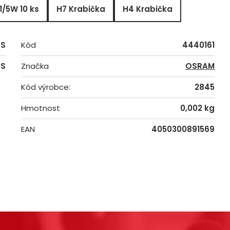
1/5W 10 ks
H7 Krabička
H4 Krabička
KS
Kód
4440161
KS
Značka
OSRAM
Kód výrobce:
2845
Hmotnost
0,002 kg
EAN
4050300891569