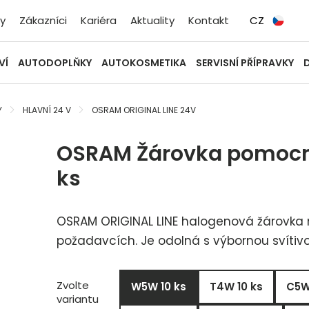
y
Zákazníci
Kariéra
Aktuality
Kontakt
CZ
VÍ
AUTODOPLŇKY
AUTOKOSMETIKA
SERVISNÍ PŘÍPRAVKY
Y
HLAVNÍ 24 V
OSRAM ORIGINAL LINE 24V
OSRAM Žárovka pomocn
ks
OSRAM ORIGINAL LINE halogenová žárovka n
požadavcích. Je odolná s výbornou svítivo
Zvolte
W5W 10 ks
T4W 10 ks
C5W
variantu