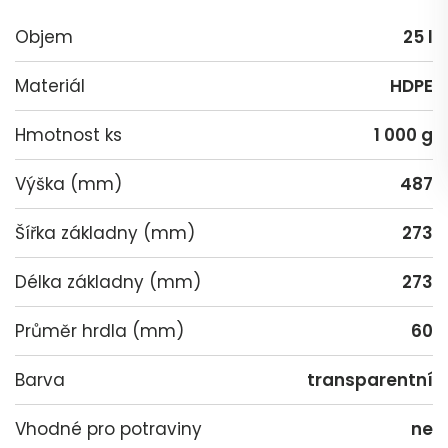
Objem
25 l
Materiál
HDPE
Hmotnost ks
1 000 g
Výška (mm)
487
Šířka základny (mm)
273
Délka základny (mm)
273
Průměr hrdla (mm)
60
Barva
transparentní
Vhodné pro potraviny
ne