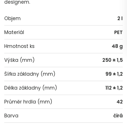
designem.
Objem
2 l
Materiál
PET
Hmotnost ks
48 g
Výška (mm)
250 ± 1,5
Šířka základny (mm)
99 ± 1,2
Délka základny (mm)
112 ± 1,2
Průměr hrdla (mm)
42
Barva
čirá