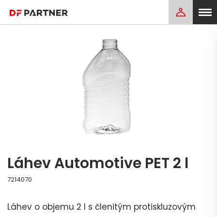
Láhev Automotive PET 2 l
7214070
Láhev o objemu 2 l s členitým protiskluzovým