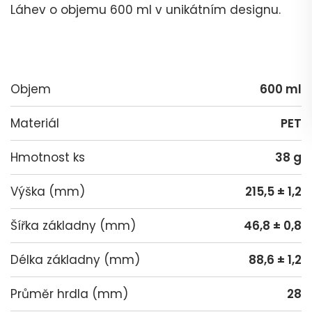
Láhev o objemu 600 ml v unikátním designu.
Objem
600 ml
Materiál
PET
Hmotnost ks
38 g
Výška (mm)
215,5 ± 1,2
Šířka základny (mm)
46,8 ± 0,8
Délka základny (mm)
88,6 ± 1,2
Průměr hrdla (mm)
28