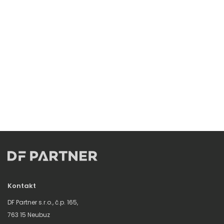
Kontakt
DF Partner s.r.o., č.p. 165,
763 15 Neubuz