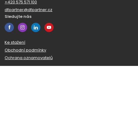
+420 575 571 100
dfpartner@dfpartner.cz
Sledujte nás
Ke stažení
Obchodní podmínky
Ochrana oznamovatelů
Odběr novinek
Zaregistrujte se k odběru našeho zpravodaje a budeme vám
posílat novinky a zajímavosti ze světa DF Partner.
© 2026 DF Partner
Všechna práva vyhrazena