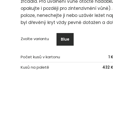
zrcadla. Pro uvolnění vůně otočte nádobk
opakujte i později pro zintenzivnění vůně)
poloze, nenechejte ji nebo uzávěr ležet n
byl dřevěný kryt vždy pevně dotažen a dot
Zvolte variantu
Blue
Počet kusů v kartonu
1 
Kusů na paletě
432 