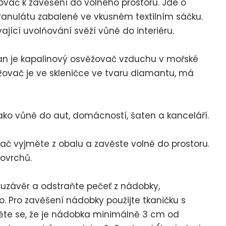
ovač k zavěšení do volného prostoru. Jde o
anulátu zabalené ve vkusném textilním sáčku.
ající uvolňování svěží vůně do interiéru.
 je kapalinový osvěžovač vzduchu v mořské
ěžovač je ve skleničce ve tvaru diamantu, má
ako vůně do aut, domácností, šaten a kanceláří.
ač vyjměte z obalu a zavěste volně do prostoru.
povrchů.
 uzávěr a odstraňte pečeť z nádobky,
. Pro zavěšení nádobky použijte tkaničku s
těte se, že je nádobka minimálně 3 cm od