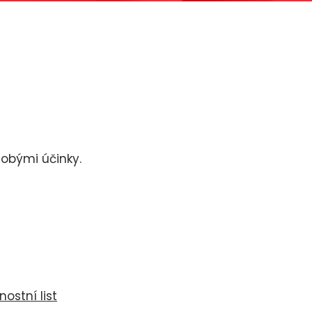
dobými účinky.
ostní list