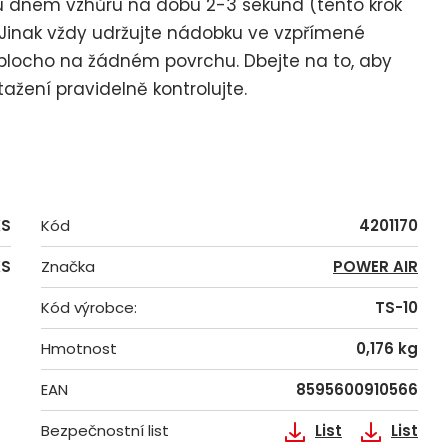
u dnem vzhůru na dobu 2-3 sekund (tento krok
. Jinak vždy udržujte nádobku ve vzpřímené
aplocho na žádném povrchu. Dbejte na to, aby
ažení pravidelně kontrolujte.
KS
Kód
4201170
KS
Značka
POWER AIR
Kód výrobce:
TS-10
Hmotnost
0,176 kg
EAN
8595600910566
Bezpečnostní list
List
List