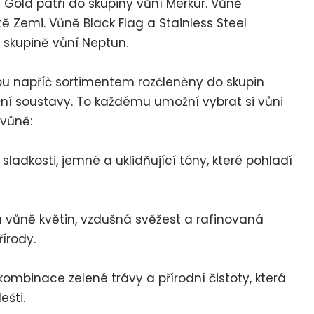
a Gold patří do skupiny vůní Merkur. Vůně
tě Zemi. Vůně Black Flag a Stainless Steel
 skupině vůní Neptun.
ou napříč sortimentem rozčleněny do skupin
í soustavy. To každému umožní vybrat si vůni
 vůně:
tí sladkosti, jemné a uklidňující tóny, které pohladí
á vůně květin, vzdušná svěžest a rafinovaná
írody.
 kombinace zelené trávy a přírodní čistoty, která
ešti.