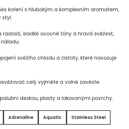
í směs koření s hlubokým a komplexním aromatem,
styl.
ná radosti, sladké ovocné tóny a hravá svěžest,
 náladu.
pojení svěžího chladu a čistoty, které navozuje
 osvěžovač celý vyjměte a volně zavěste.
alubní deskou, plasty a lakovanými povrchy.
Adrenaline
Aquatic
Stainless Steel