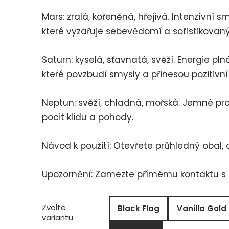
Mars: zralá, kořeněná, hřejivá. Intenzívn
které vyzařuje sebevědomí a sofistikovaný 
Saturn: kyselá, šťavnatá, svěží. Energie pl
které povzbudí smysly a přinesou pozitivní
Neptun: svěží, chladná, mořská. Jemné pro
pocit klidu a pohody.
Návod k použití: Otevřete průhledný obal,
Upozornění: Zamezte přímému kontaktu s p
Zvolte
Black Flag
Vanilla Gold
variantu