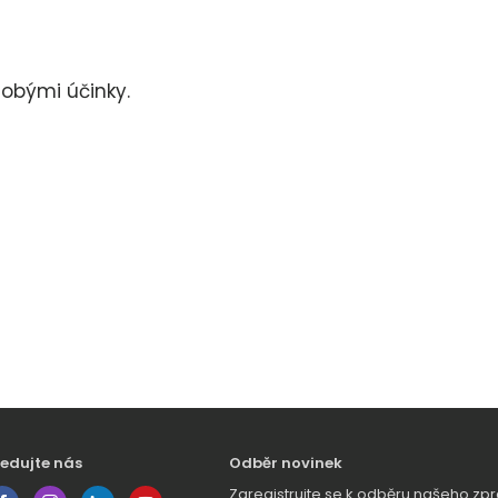
dobými účinky.
ledujte nás
Odběr novinek
Zaregistrujte se k odběru našeho 