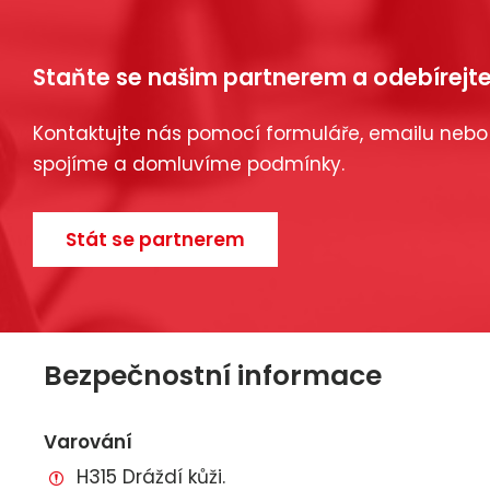
Staňte se našim partnerem a odebírejte
Kontaktujte nás pomocí formuláře, emailu nebo
spojíme a domluvíme podmínky.
Stát se partnerem
Bezpečnostní informace
Varování
H315 Dráždí kůži.