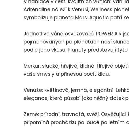
V nabídce v šesti kvalitních vůních: Vanill
Adrenaline náleží k Venuši, Wellness plane
symbolizuje planeta Mars. Aquatic patří ke
Jednotlivé vůně osvěžovačů POWER AIR js
pojmenovaných po planetách naší slunečn
podle jeho vkusu. Planety představují tyto
Merkur: sladká, hřejivá, klidná. Hřejivé obje
vaše smysly a přinesou pocit klidu.
Venuše: květinová, jemná, elegantní. Lehk
elegance, která působí jako něžný dotek př
Země: přírodní, travnatá, svěží. Osvěžující
připomíná procházku po louce po letním d