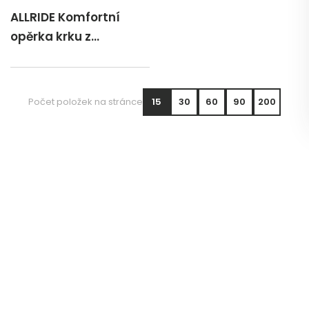
ALLRIDE Komfortní
opěrka krku z
paměťové pěny
Počet položek na stránce
15
30
60
90
200