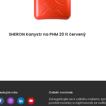
SHERON Kanystr na PHM 20 lt červený
ledujte nás
Odběr novinek
Zaregistrujte se k odběru našeho 
posílat novinky a zajímavosti ze světa