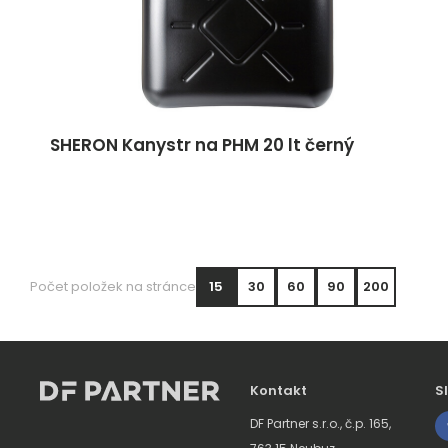
SHERON Kanystr na PHM 20 lt černý
Počet položek na stránce
15
30
60
90
200
Kontakt
S
DF Partner s.r.o., č.p. 165,