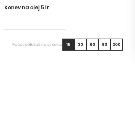
Konev na olej 5 lt
Počet položek na stránce
15
30
60
90
200