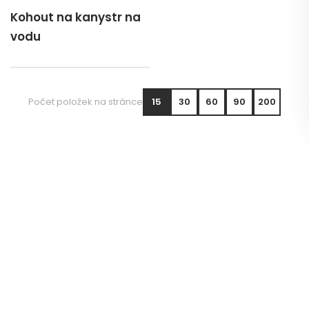
Kohout na kanystr na
vodu
Počet položek na stránce
15
30
60
90
200