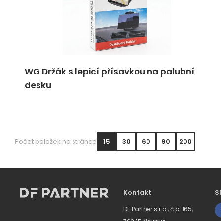
WG Držák s lepicí přísavkou na palubní
desku
Počet položek na stránce
15
30
60
90
200
Kontakt
S
DF Partner s.r.o., č.p. 165,