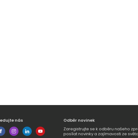
ledujte nás
Odběr novinek
Zaregistrujte se k odběru našeho 
posílat novinky a zajímavosti ze světa