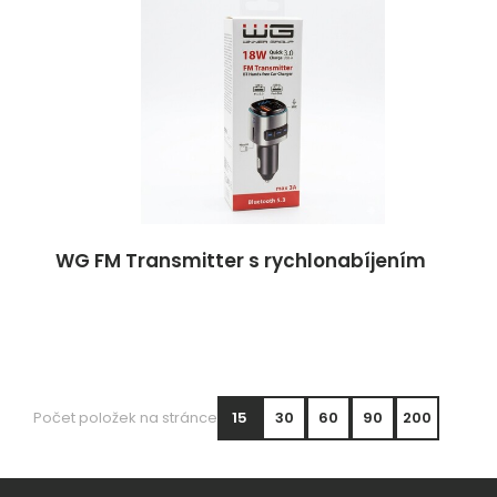
WG FM Transmitter s rychlonabíjením
Počet položek na stránce
15
30
60
90
200