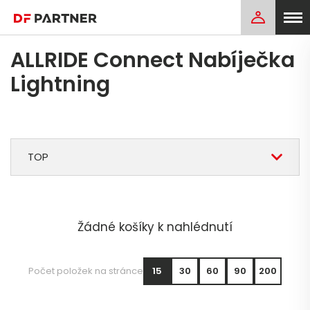
ALLRIDE Connect Nabíječka
Lightning
TOP
Žádné košíky k nahlédnutí
Počet položek na stránce
15
30
60
90
200