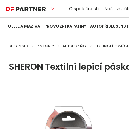
O společnosti
Naše značk
OLEJE A MAZIVA
PROVOZNÍ KAPALINY
AUTOPŘÍSLUŠENST
DF PARTNER
PRODUKTY
AUTODOPLŇKY
TECHNICKÉ POMŮCK
SHERON Textilní lepicí pásk