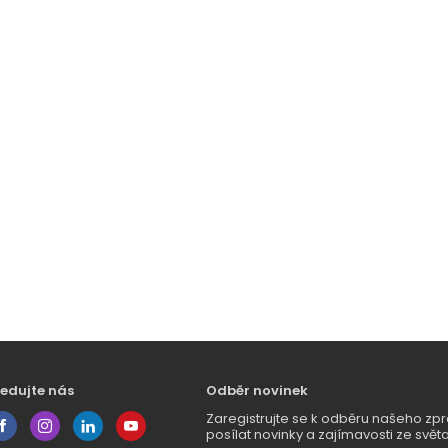
ledujte nás
Odběr novinek
Zaregistrujte se k odběru našeho 
posílat novinky a zajímavosti ze světa