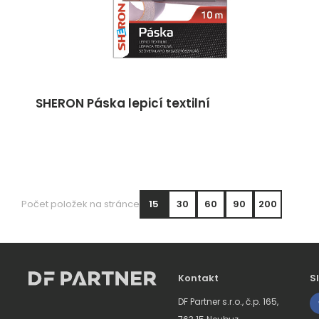
SHERON Páska lepicí textilní
Počet položek na stránce
15
30
60
90
200
Kontakt
S
DF Partner s.r.o., č.p. 165,