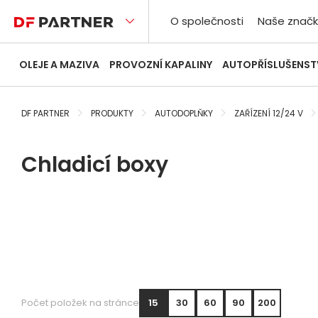
O společnosti
Naše značk
OLEJE A MAZIVA
PROVOZNÍ KAPALINY
AUTOPŘÍSLUŠENST
DF PARTNER
PRODUKTY
AUTODOPLŇKY
ZAŘÍZENÍ 12/24 V
Chladicí boxy
Počet položek na stránce
15
30
60
90
200