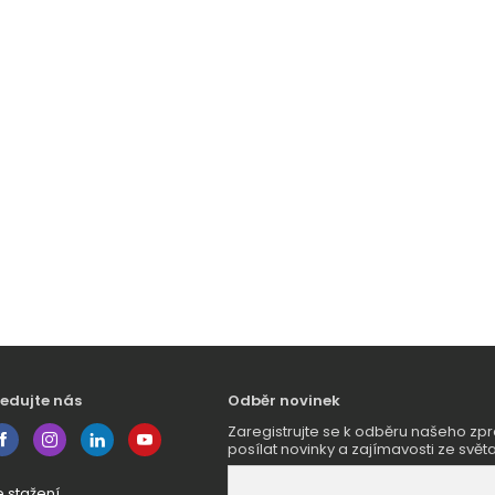
ledujte nás
Odběr novinek
Zaregistrujte se k odběru našeho 
posílat novinky a zajímavosti ze světa
e stažení