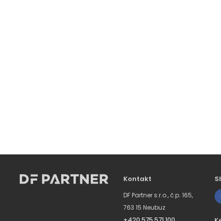
Kontakt
S
DF Partner s.r.o., č.p. 165,
763 15 Neubuz
+420 575 571 100
K