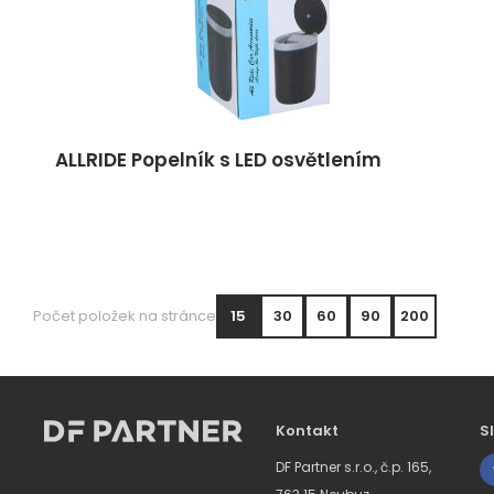
ALLRIDE Popelník s LED osvětlením
Počet položek na stránce
15
30
60
90
200
Kontakt
S
DF Partner s.r.o., č.p. 165,