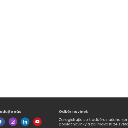
ledujte nás
Odběr novinek
Zaregistrujte se k odběru našeho 
posílat novinky a zajímavosti ze světa