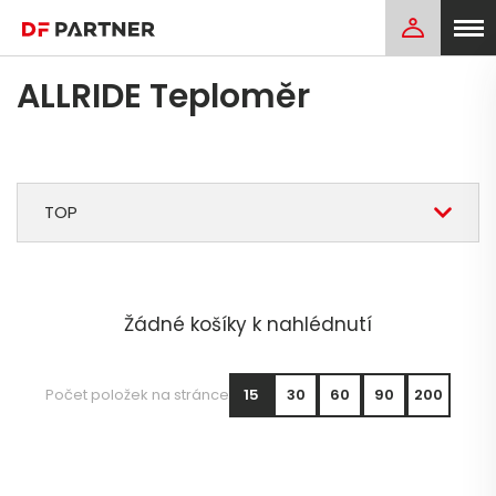
ALLRIDE Teploměr
TOP
Žádné košíky k nahlédnutí
Počet položek na stránce
15
30
60
90
200