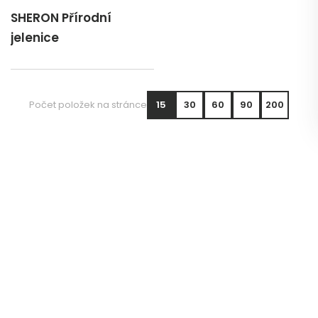
SHERON Přírodní
jelenice
Počet položek na stránce
15
30
60
90
200