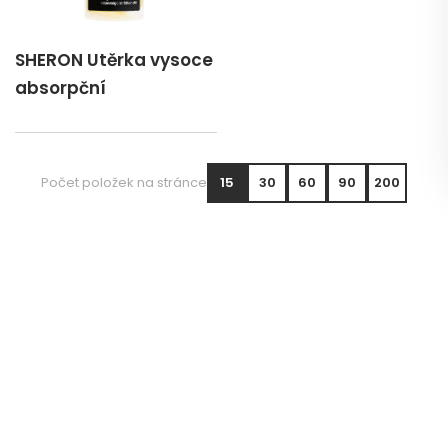
SHERON Utěrka vysoce
absorpční
Počet položek na stránce
15
30
60
90
200