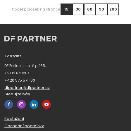
Počet položek na stránce
15
30
60
90
200
Kontakt
DF Partner s.r.o., č.p. 165,
763 15 Neubuz
+420 575 571 100
dfpartner@dfpartner.cz
Sledujte nás
Ke stažení
Obchodní podmínky