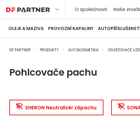
O společnosti
Naše značk
OLEJE A MAZIVA
PROVOZNÍ KAPALINY
AUTOPŘÍSLUŠENST
DF PARTNER
PRODUKTY
AUTOKOSMETIKA
OSVĚŽOVAČE VZ
Pohlcovače pachu
SHERON Neutralizér zápachu
SONA