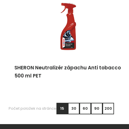
SHERON Neutralizér zápachu Anti tobacco
500 ml PET
Počet položek na stránce
15
30
60
90
200