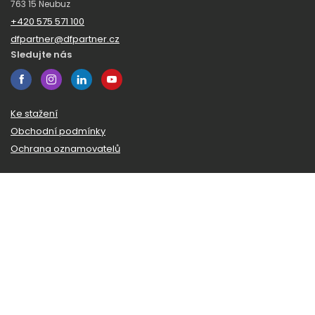
763 15 Neubuz
+420 575 571 100
dfpartner@dfpartner.cz
Sledujte nás
Ke stažení
Obchodní podmínky
Ochrana oznamovatelů
Odběr novinek
Zaregistrujte se k odběru našeho zpravodaje a budeme vám
posílat novinky a zajímavosti ze světa DF Partner.
© 2026 DF Partner
Všechna práva vyhrazena