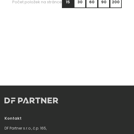
Počet položek na stránce
15
30
60
90
200
Kontakt
DF Partner s.r.o., č.p. 165,