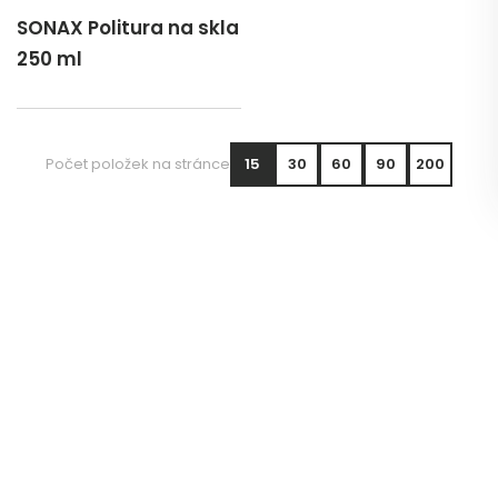
SONAX Politura na skla
250 ml
Počet položek na stránce
15
30
60
90
200