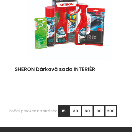
SHERON Dárková sada INTERIÉR
Počet položek na stránce
15
30
60
90
200