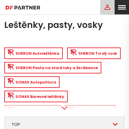
Leštěnky, pasty, vosky
SHERON Autoleštěnka
SHERON Tvrdý vosk
SHERON Pasta na staré laky a škrábance
SONAX Autopolitura
SONAX Barevné leštěnky
SONAX Brusná pasta
SONAX Čistič laku
TOP
SONAX Leštěnka na metalízu