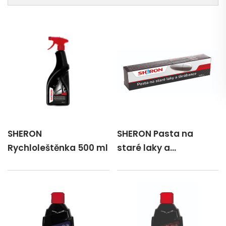
SONAX Odstraňovač škrábanců
SONAX Pasta na chrom a hliník
SONAX Rychlovosk
SONAX Tvrdý vosk
SONAX XTR Leštěnka s voskem WAX 2
SONAX XTR Vosk WAX 1
SHERON
SHERON Pasta na
Rychloleštěnka 500 ml
staré laky a
škrábance 100 g