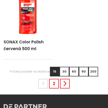
SONAX Color Polish
červená 500 ml
Počet položek na stránce
15
30
60
90
200
1
2