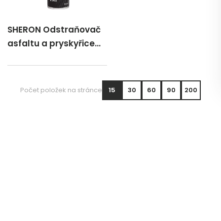
SHERON Odstraňovač
asfaltu a pryskyřice
300 ml
Počet položek na stránce
15
30
60
90
200