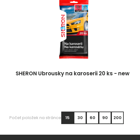
SHERON Ubrousky na karoserii 20 ks - new
Počet položek na stránce
15
30
60
90
200