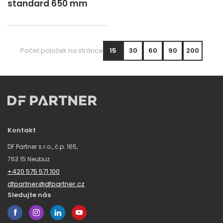
standard 650 mm
Počet položek na stránce
15
30
60
90
200
Kontakt
DF Partner s.r.o., č.p. 165,
763 15 Neubuz
+420 575 571 100
dfpartner@dfpartner.cz
Sledujte nás