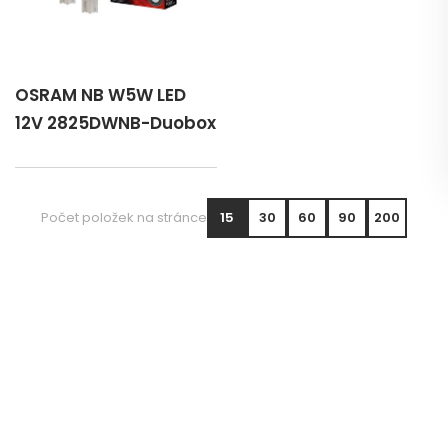
OSRAM NB W5W LED
12V 2825DWNB-Duobox
Počet položek na stránce
15
30
60
90
200