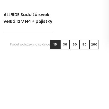
ALLRIDE Sada žárovek
velká 12 V H4 + pojistky
Počet položek na stránce
15
30
60
90
200