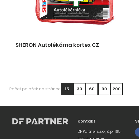
SHERON Autolékárna kortex CZ
Počet položek na stránce
15
30
60
90
200
Kontakt
S
DF Partner s.r.o., č.p. 165,