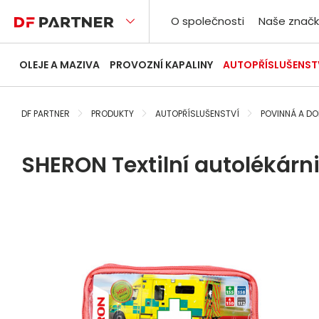
O společnosti
Naše značk
OLEJE A MAZIVA
PROVOZNÍ KAPALINY
AUTOPŘÍSLUŠENST
DF PARTNER
PRODUKTY
AUTOPŘÍSLUŠENSTVÍ
POVINNÁ A D
SHERON Textilní autolékárn