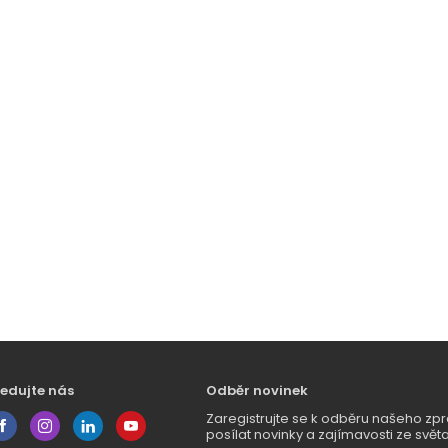
ledujte nás
Odběr novinek
Zaregistrujte se k odběru našeho 
posílat novinky a zajímavosti ze světa