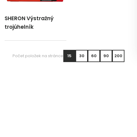
SHERON Výstražný
trojúhelník
Počet položek na stránce
15
30
60
90
200