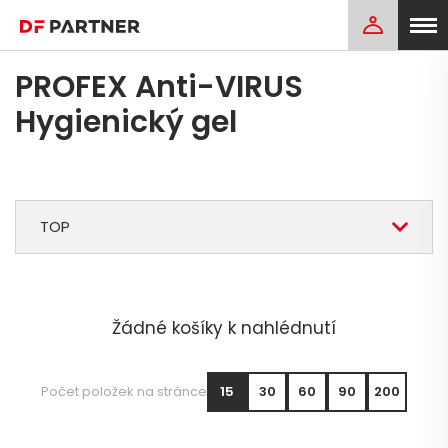
PROFEX Anti-VIRUS
Hygienický gel
TOP
Žádné košíky k nahlédnutí
Počet položek na stránce
15
30
60
90
200