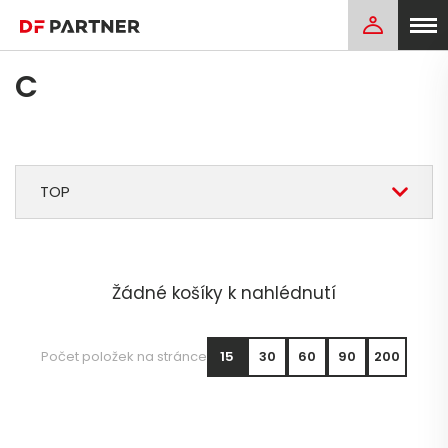
C
TOP
Žádné košíky k nahlédnutí
Počet položek na stránce
15
30
60
90
200