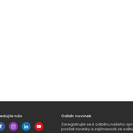
ledujte nás
Odběr novinek
Zaregistrujte se k odběru našeho 
posílat novinky a zajímavosti ze světa