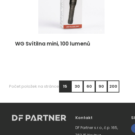
WG Svítilna mini, 100 lumenů
Počet položek na stránce
15
30
60
90
200
Kontakt
S
DF Partner s.r.o., č.p. 165,