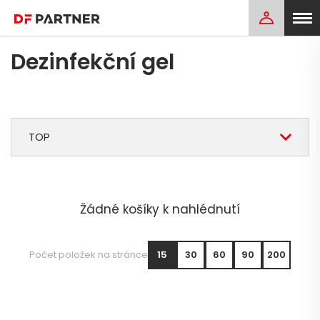
Dezinfekční gel
TOP
Žádné košíky k nahlédnutí
Počet položek na stránce
15
30
60
90
200