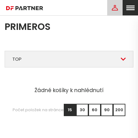
PRIMEROS
TOP
Žádné košíky k nahlédnutí
Počet položek na stránce
15
30
60
90
200