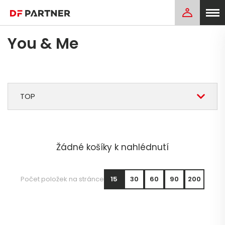
You & Me
TOP
Žádné košíky k nahlédnutí
Počet položek na stránce
15
30
60
90
200