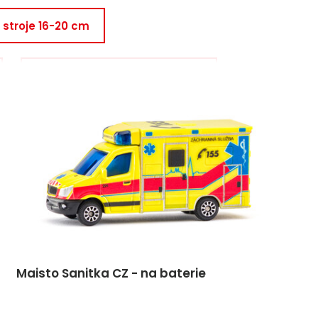
 stroje 16-20 cm
Maisto - auta a stroje 1:27
je 16-20 cm
Maisto Sanitka CZ - na baterie