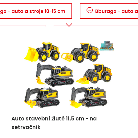
go - auta a stroje 10-15 cm
Bburago - auta a
uta a stroje 1:24
Maisto - auta a stroje 1:26
- auta a stroje 10-15 cm
Maisto - auta a stro
Auto stavební žluté 11,5 cm - na
setrvačník