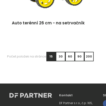
Auto terénní 26 cm - na setrvačník
Počet položek na stránce
15
30
60
90
200
Kontakt
S
DF Partner s.r.o., č.p. 165,