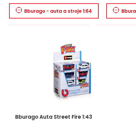
Bburago - auta a stroje 1:64
Bbura
LEGO SPEED CHAMPIONS
Maisto - a
Maisto - auta a stroje 1:64
Maisto 
Maisto - auta a stroje 5-9 cm
Bburago Auta Street Fire 1:43