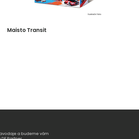
Maisto Transit
zpravodaje a budeme vám
 DF Partner.