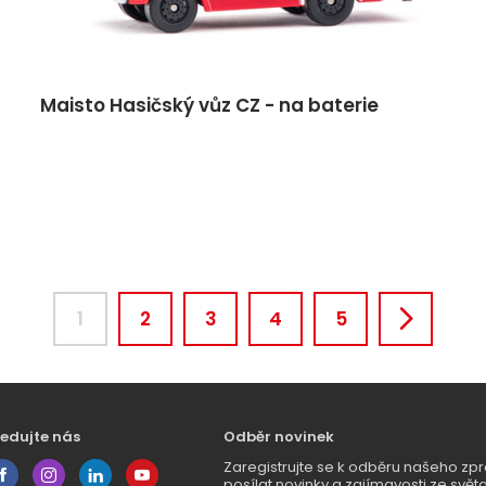
Maisto Hasičský vůz CZ - na baterie
1
2
3
4
5
ledujte nás
Odběr novinek
Zaregistrujte se k odběru našeho 
posílat novinky a zajímavosti ze světa