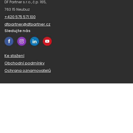
DF Partner s.r.o., č.p. 165,
763 15 Neubuz
+420 575 571 100
dfpartner@dfpartner.cz
Sledujte nás
Ke stažení
Obchodní podmínky
Ochrana oznamovatelů
Odběr novinek
Zaregistrujte se k odběru našeho zpravodaje a budeme vám
posílat novinky a zajímavosti ze světa DF Partner.
© 2026 DF Partner