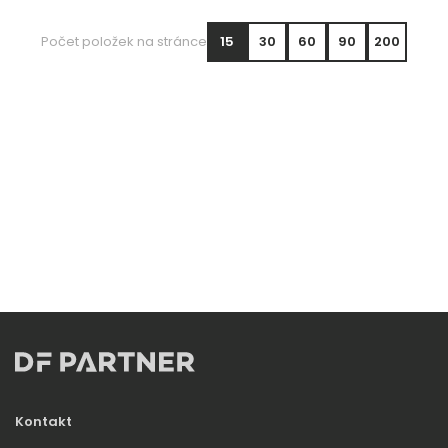
Počet položek na stránce
15
30
60
90
200
Kontakt