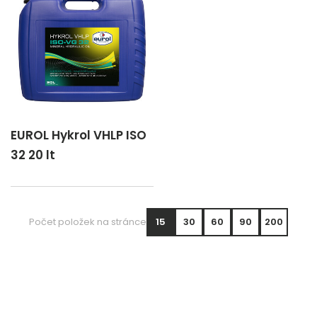
EUROL Hykrol VHLP ISO
32 20 lt
Počet položek na stránce
15
30
60
90
200