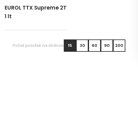
EUROL TTX Supreme 2T
1 lt
Počet položek na stránce
15
30
60
90
200