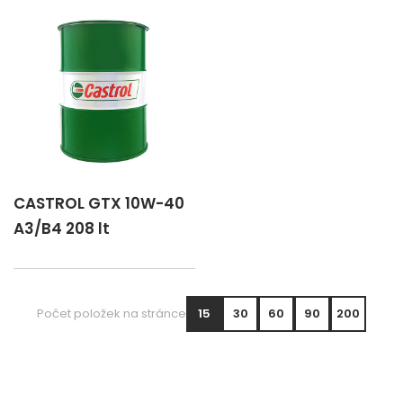
CASTROL GTX 10W-40
A3/B4 208 lt
Počet položek na stránce
15
30
60
90
200