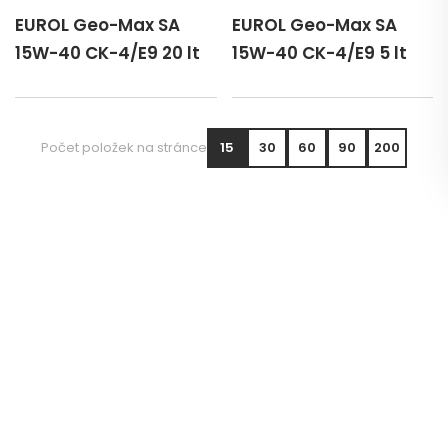
EUROL Geo-Max SA
EUROL Geo-Max SA
15W-40 CK-4/E9 20 lt
15W-40 CK-4/E9 5 lt
Počet položek na stránce
15
30
60
90
200