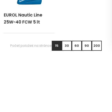
EUROL Nautic Line
25W-40 FCW 5 lt
Počet položek na stránce
15
30
60
90
200