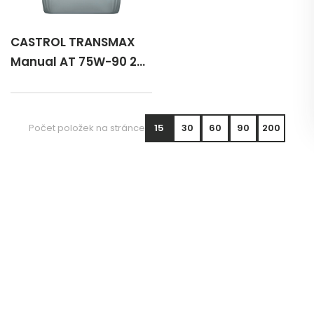
CASTROL TRANSMAX
Manual AT 75W-90 20
lt
Počet položek na stránce
15
30
60
90
200