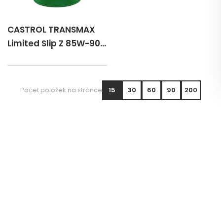
CASTROL TRANSMAX
Limited Slip Z 85W-90
60 lt
Počet položek na stránce
15
30
60
90
200